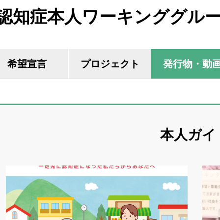
認知症本人ワーキンググル
希望宣言
プロジェクト
発行物・動
本人ガイ