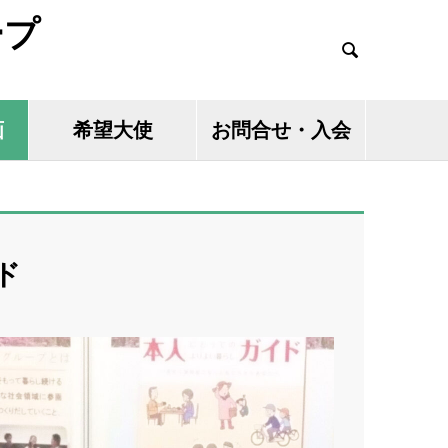
ープ

画
希望大使
お問合せ・入会
ド