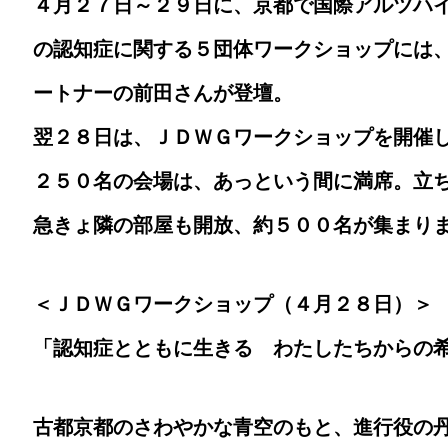
４月２７日～２９日に、京都で国際アルツハ
の認知症に関する５団体ワークショップには
ートナーの前田さんが登壇。
翌２８日は、ＪＤＷＧワークショップを開催
２５０名の会場は、あっという間に満席。立
急きょ隣の部屋も開放、約５００名が集まり
＜ＪＤＷＧワークショップ（４月２８日）＞
「認知症とともに生きる わたしたちからの
古都京都のさわやかな青空のもと、進行役の